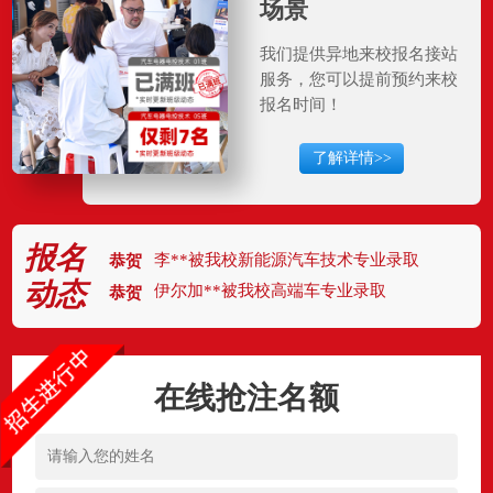
场景
我们提供异地来校报名接站
服务，您可以提前预约来校
报名时间！
了解详情>>
李**被我校新能源汽车技术专业录取
恭贺
报名
伊尔加**被我校高端车专业录取
恭贺
动态
艾力库**被我校检测与维修专业录取
恭贺
刘**被我校电子商务专业录取
恭贺
阿尔达**被我校4S机电维修专业录取
恭贺
苏比努**被我校美容专业录取
恭贺
在线抢注名额
麦麦提**被我校汽车电器电控专业录取
恭贺