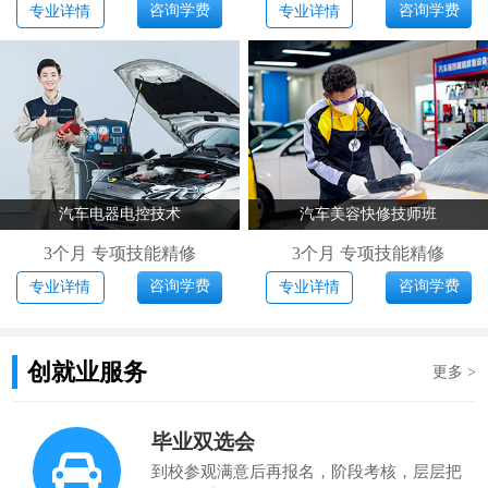
咨询学费
咨询学费
专业详情
专业详情
汽车电器电控技术
汽车美容快修技师班
3个月 专项技能精修
3个月 专项技能精修
咨询学费
咨询学费
专业详情
专业详情
创就业服务
更多 >
毕业双选会
到校参观满意后再报名，阶段考核，层层把