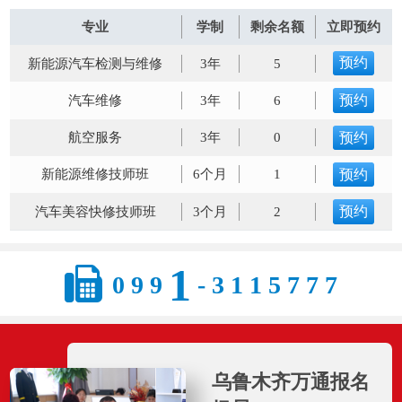
预约
新能源汽车检测与维修
3年
5
专业
学制
剩余名额
立即预约
预约
汽车维修
3年
6
预约
航空服务
3年
0
预约
新能源维修技师班
6个月
1
预约
汽车美容快修技师班
3个月
2
预约
焊接全能技师
3个月
4
预约
汽车电器电控技术
3个月
5
3
0
9
9
1
-
1
1
5
7
7
7
乌鲁木齐万通报名